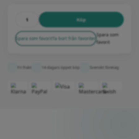
Köp
Spara som
Spara som favorit
Ta bort från favoriter
favorit
Fri frakt
14 dagars öppet köp
Svenskt företag