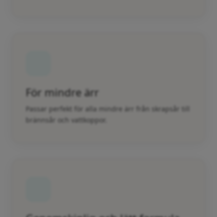
För mindre ärr
Passar perfekt för alla mindre ärr från skrapsår till
brännsår och vattkoppor.