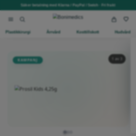
Säker betalning med Klarna / PayPal / Swish · Fri frakt
Plastikkirurgi
Ärrvård
Kosttillskott
Hudvård
1
av 3
KAMPANJ