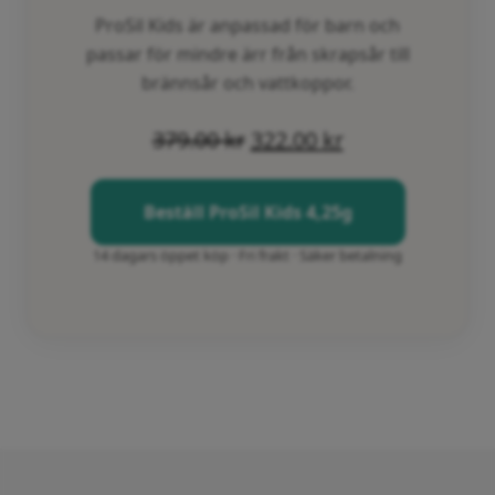
ProSil Kids är anpassad för barn och
passar för mindre ärr från skrapsår till
brännsår och vattkoppor.
379.00
kr
322.00
kr
Beställ ProSil Kids 4,25g
14 dagars öppet köp · Fri frakt · Säker betalning