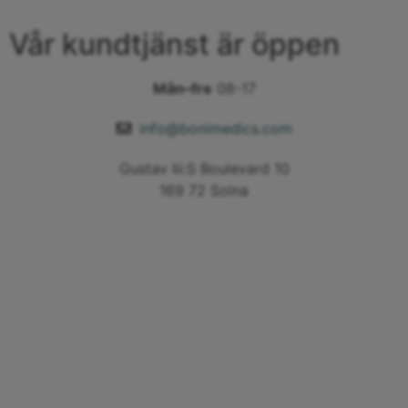
Vår kundtjänst är öppen
Mån–fre
08-17
info@bonimedics.com
Gustav Iii:S Boulevard 10
169 72 Solna