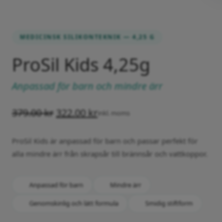
MEDICINSK SILIKONTEKNIK — 4,25 G
ProSil Kids 4,25g
Anpassad för barn och mindre ärr
379.00
kr
322.00
kr
inkl. moms
ProSil Kids är anpassad för barn och passar perfekt för
alla mindre ärr från skrapsår till brännsår och vattkoppor.
Anpassad för barn
Mindre ärr
Genomskinlig och lätt formula
Smidig stiftform