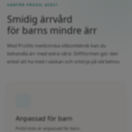
VARFÖR PROSIL KIDS?
Smidig ärrvård
för barns mindre ärr
Med ProSils medicinska silikonteknik kan du
behandla ärr med extra vård. Stiftformen gör den
enkel att ha med i väskan och smörja på vid behov.
Anpassad för barn
ProSil Kids är anpassad för barn.