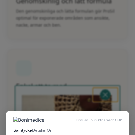
Genomskinlig och lätt formula
Den genomskinliga och lätta formulan gör ProSil
optimal för exponerade områden som ansikte,
nacke, armar och ben.
Enkel att ta med
Den revolutionerande stiftformen gör den enkel
att ha med i väskan och smörja på vid behov.