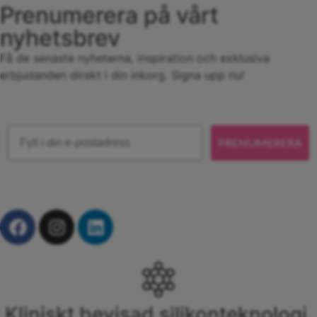
Prenumerera på vårt
nyhetsbrev
Få de senaste nyheterna, inspiration och exklusiva
erbjudanden direkt i din inkorg. Signa upp nu!
Email
PRENUMERERA
Kliniskt bevisad silikonteknologi.